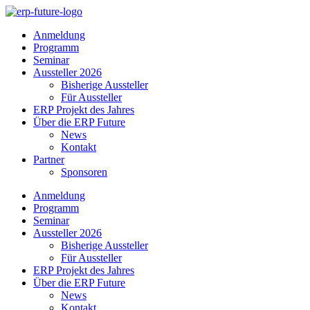
Skip
to
Anmeldung
content
Programm
Seminar
Aussteller 2026
Bisherige Aussteller
Für Aussteller
ERP Projekt des Jahres
Über die ERP Future
News
Kontakt
Partner
Sponsoren
Anmeldung
Programm
Seminar
Aussteller 2026
Bisherige Aussteller
Für Aussteller
ERP Projekt des Jahres
Über die ERP Future
News
Kontakt