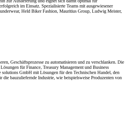
hin zur Auslieferung und eignet sich damit optimal für
folgreich im Einsatz. Spezialisierte Teams mit ausgewiesener
underwear, Held Biker Fashion, Mauritius Group, Ludwig Meister,
eren, Geschäftsprozesse zu automatisieren und zu verschlanken. Die
it Lösungen für Finance, Treasury Management und Business
ade solutions GmbH mit Lösungen für den Technischen Handel, den
 bauzuliefernde Industrie, wie beispielsweise Produzenten von