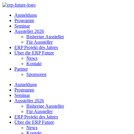
Skip
to
Anmeldung
content
Programm
Seminar
Aussteller 2026
Bisherige Aussteller
Für Aussteller
ERP Projekt des Jahres
Über die ERP Future
News
Kontakt
Partner
Sponsoren
Anmeldung
Programm
Seminar
Aussteller 2026
Bisherige Aussteller
Für Aussteller
ERP Projekt des Jahres
Über die ERP Future
News
Kontakt