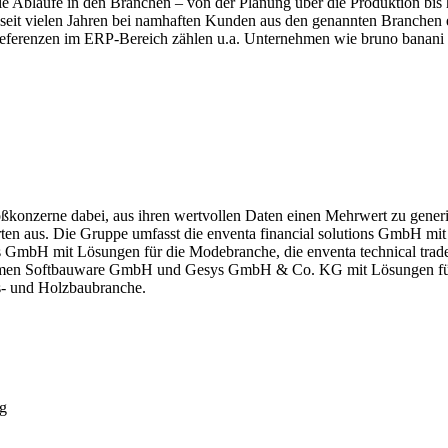
 die Abläufe in den Branchen – von der Planung über die Produktion bis 
eit vielen Jahren bei namhaften Kunden aus den genannten Branchen er
Referenzen im ERP-Bereich zählen u.a. Unternehmen wie bruno banani 
ßkonzerne dabei, aus ihren wertvollen Daten einen Mehrwert zu generi
rten aus. Die Gruppe umfasst die enventa financial solutions GmbH m
ons GmbH mit Lösungen für die Modebranche, die enventa technical tr
en Softbauware GmbH und Gesys GmbH & Co. KG mit Lösungen für die
us- und Holzbaubranche.
ng