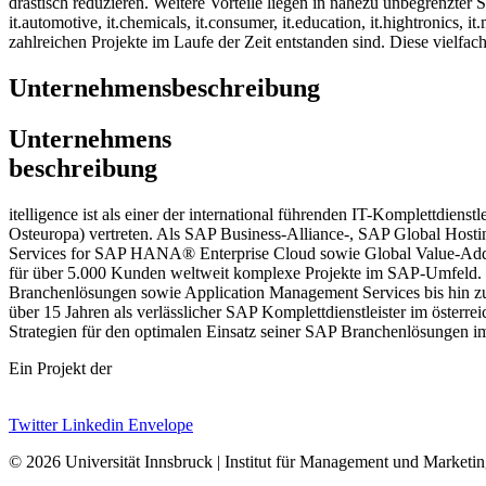
drastisch reduzieren. Weitere Vorteile liegen in nahezu unbegrenzter 
it.automotive, it.chemicals, it.consumer, it.education, it.hightronics,
zahlreichen Projekte im Laufe der Zeit entstanden sind. Diese vielfach
Unternehmensbeschreibung
Unternehmens
beschreibung
itelligence ist als einer der international führenden IT-Komplettdien
Osteuropa) vertreten. Als SAP Business-Alliance-, SAP Global Hostin
Services for SAP HANA® Enterprise Cloud sowie Global Value-Added 
für über 5.000 Kunden weltweit komplexe Projekte im SAP-Umfeld. 
Branchenlösungen sowie Application Management Services bis hin zu 
über 15 Jahren als verlässlicher SAP Komplettdienstleister im österr
Strategien für den optimalen Einsatz seiner SAP Branchenlösungen im
Ein Projekt der
Twitter
Linkedin
Envelope
© 2026 Universität Innsbruck | Institut für Management und Marketi