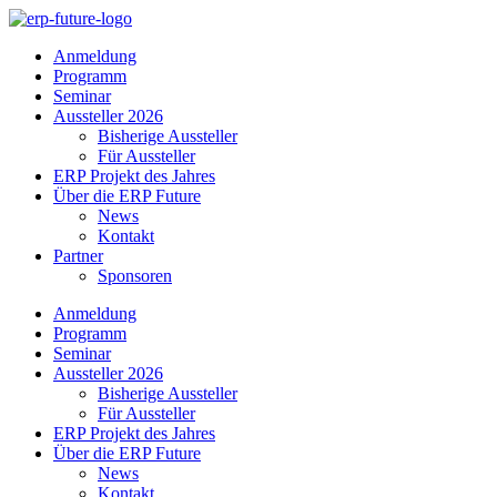
Skip
to
Anmeldung
content
Programm
Seminar
Aussteller 2026
Bisherige Aussteller
Für Aussteller
ERP Projekt des Jahres
Über die ERP Future
News
Kontakt
Partner
Sponsoren
Anmeldung
Programm
Seminar
Aussteller 2026
Bisherige Aussteller
Für Aussteller
ERP Projekt des Jahres
Über die ERP Future
News
Kontakt