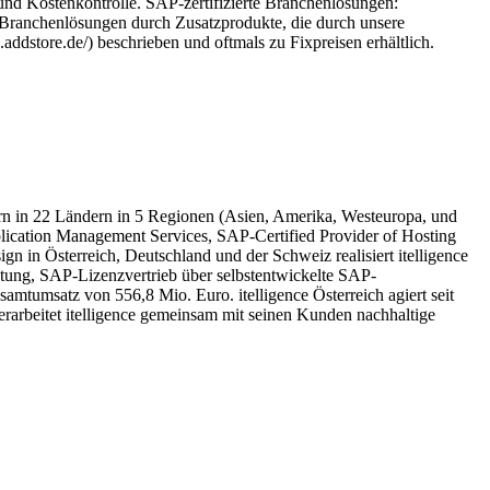
t und Kostenkontrolle. SAP-zertifizierte Branchenlösungen:
n die Branchenlösungen durch Zusatzprodukte, die durch unsere
.addstore.de/) beschrieben und oftmals zu Fixpreisen erhältlich.
itern in 22 Ländern in 5 Regionen (Asien, Amerika, Westeuropa, und
plication Management Services, SAP-Certified Provider of Hosting
n Österreich, Deutschland und der Schweiz realisiert itelligence
ung, SAP-Lizenzvertrieb über selbstentwickelte SAP-
mtumsatz von 556,8 Mio. Euro. itelligence Österreich agiert seit
 erarbeitet itelligence gemeinsam mit seinen Kunden nachhaltige