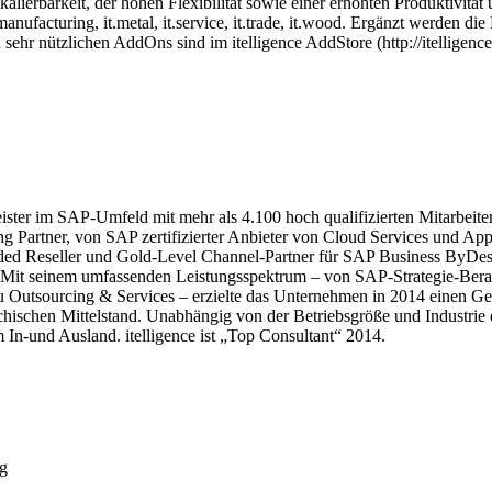
Skalierbarkeit, der hohen Flexibilität sowie einer erhöhten Produktivitä
 it.manufacturing, it.metal, it.service, it.trade, it.wood. Ergänzt werde
 sehr nützlichen AddOns sind im itelligence AddStore (http://itelligence
stleister im SAP-Umfeld mit mehr als 4.100 hoch qualifizierten Mitarbe
g Partner, von SAP zertifizierter Anbieter von Cloud Services und Ap
Reseller und Gold-Level Channel-Partner für SAP Business ByDesign i
Mit seinem umfassenden Leistungsspektrum – von SAP-Strategie-Berat
Outsourcing & Services – erzielte das Unternehmen in 2014 einen Gesa
eichischen Mittelstand. Unabhängig von der Betriebsgröße und Industrie
 In-und Ausland. itelligence ist „Top Consultant“ 2014.
ng