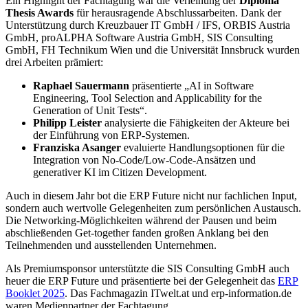
Ein Highlight der Fachtagung war die Verleihung der
Diploma
Thesis Awards
für herausragende Abschlussarbeiten. Dank der
Unterstützung durch Kreuzbauer IT GmbH / IFS, ORBIS Austria
GmbH, proALPHA Software Austria GmbH, SIS Consulting
GmbH, FH Technikum Wien und die Universität Innsbruck wurden
drei Arbeiten prämiert:
Raphael Sauermann
präsentierte „AI in Software
Engineering, Tool Selection and Applicability for the
Generation of Unit Tests“.
Philipp Leister
analysierte die Fähigkeiten der Akteure bei
der Einführung von ERP-Systemen.
Franziska Asanger
evaluierte Handlungsoptionen für die
Integration von No-Code/Low-Code-Ansätzen und
generativer KI im Citizen Development.
Auch in diesem Jahr bot die ERP Future nicht nur fachlichen Input,
sondern auch wertvolle Gelegenheiten zum persönlichen Austausch.
Die Networking-Möglichkeiten während der Pausen und beim
abschließenden Get-together fanden großen Anklang bei den
Teilnehmenden und ausstellenden Unternehmen.
Als Premiumsponsor unterstützte die SIS Consulting GmbH auch
heuer die ERP Future und präsentierte bei der Gelegenheit das
ERP
Booklet 2025
. Das Fachmagazin ITwelt.at und erp-information.de
waren Medienpartner der Fachtagung.