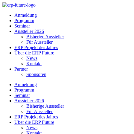
Skip
to
Anmeldung
content
Programm
Seminar
Aussteller 2026
Bisherige Aussteller
Für Aussteller
ERP Projekt des Jahres
Über die ERP Future
News
Kontakt
Partner
Sponsoren
Anmeldung
Programm
Seminar
Aussteller 2026
Bisherige Aussteller
Für Aussteller
ERP Projekt des Jahres
Über die ERP Future
News
Kontakt